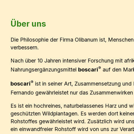
Über uns
Die Philosophie der Firma Olibanum ist, Menschen
verbessern.
Nach über 10 Jahren intensiver Forschung mit afri
®
Nahrungsergänzungsmittel
bos
c
ari
auf den Mark
®
bos
c
ari
ist in seiner Art, Zusammensetzung und B
Fernando ge­währleistet nur das Zusammenwirken a
Es ist ein hochreines, naturbelassenes Harz und w
geschützten Wildplantagen. Es werden dort keinerl
Rohstoffes gewährleistet wird. Zusätzlich wird u
ein einwandfreier Rohstoff wird von uns zur Verar