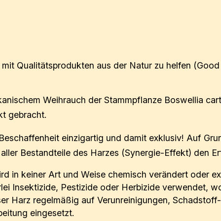
 mit Qualitätsprodukten aus der Natur zu helfen (Good 
kanischem Weihrauch der Stamm­pflanze Boswellia carte
t gebracht.
eschaffenheit einzigartig und da­mit exklusiv! Auf Gr
ller Bestandteile des Harzes (Synergie-Effekt) den E
ird in keiner Art und Weise chemisch verändert oder ex
ei Insektizide, Pestizide oder Herbizide verwendet, w
nser Harz regelmäßig auf Verunreinigungen, Schadstoff
beitung eingesetzt.