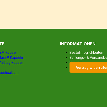
TE
INFORMATIONEN
ri® Kapseln
Bestellmöglichkeiten
Maxx® Kapseln
Zahlungs- & Versandb
 150 µg Kapseln
Kontakt
Vertrag widerrufe
auchbalsam