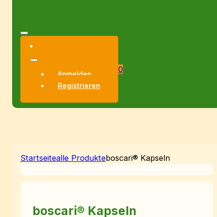
0
Anmelden
Registrieren
Startseite
alle Produkte
boscari® Kapseln
boscari® Kapseln