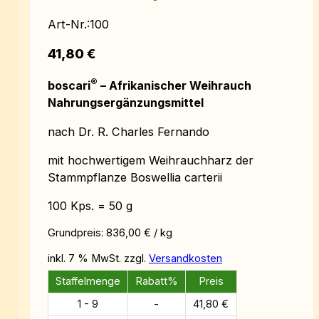
Art-Nr.:
100
41,80
€
®
boscari
– Afrikanischer Weihrauch
Nahrungsergänzungsmittel
nach Dr. R. Charles Fernando
mit hochwertigem Weihrauchharz der
Stammpflanze Boswellia carterii
100 Kps. = 50 g
Grundpreis:
836,00
€
/
kg
inkl. 7 % MwSt.
zzgl.
Versandkosten
Staffelmenge
Rabatt%
Preis
1 - 9
-
41,80
€