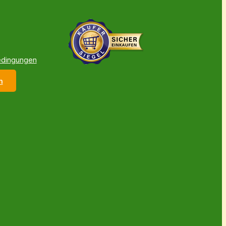
edingungen
n